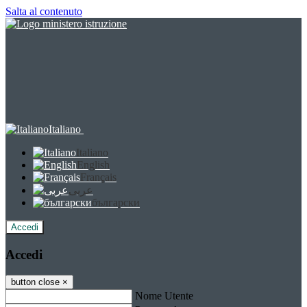
Salta al contenuto
Italiano
Italiano
English
Français
عربى
български
Accedi
Accedi
button close
×
Nome Utente