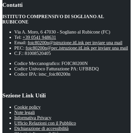
Contatti
ISTITUTO COMPRENSIVO DI SOGLIANO AL
RUBICONE
Via A. Moro, 6 47030 - Sogliano al Rubicone (FC)
Tel:
+39 0541 948631
Email:
foic80200n@istruzione.it
Link per inviare una mail
PEC:
foic80200n@pec.istruzione.it
Link per inviare una mail
C.F.: 81008520405
Codice Meccanografico: FOIC80200N
Codice Univoco Fatturazione PA: UFBBDQ
Codice IPA: istsc_foic80200n
Sezione Link Utili
Cookie policy
Note legali
Informativa Privacy
Ufficio Relazioni con il Pubblico
Dichiarazione di accessibilità