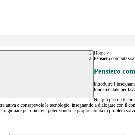
Home
>
Pensiero computazion
Pensiero com
Introdurre l’insegname
fondamentale per favor
Nei più piccoli il cod
niera attiva e consapevole le tecnologie, insegnando a dialogare con il c
 ragionare per obiettivi, potenziando le proprie abilità di problem solv