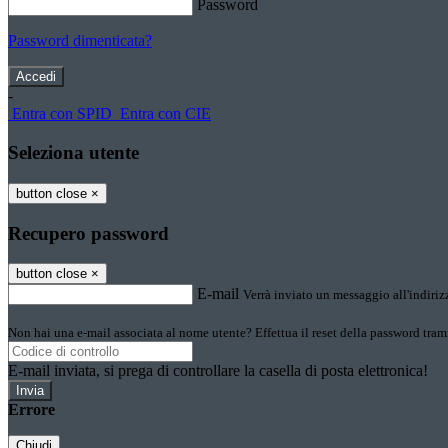
Password
Password dimenticata?
-
Entra con SPID
Entra con CIE
Seleziona utente
button close
×
Recupero password
button close
×
E-mail
Verrà inviato un messaggio all'indirizz
Non hai una e-mail associata al nome utente? Effettua il reset della password tram
E-mail inviata, si prega di controllare la casella di posta elettronica!
Errore
Chiudi