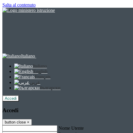
Salta al contenuto
Italiano
Italiano
English
Français
عربى
български
Accedi
Accedi
button close
×
Nome Utente