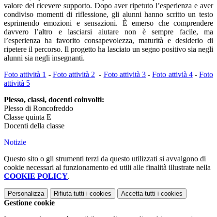
valore del ricevere supporto. Dopo aver ripetuto l’esperienza e aver
condiviso momenti di riflessione, gli alunni hanno scritto un testo
esprimendo emozioni e sensazioni. È emerso che comprendere
davvero l’altro e lasciarsi aiutare non è sempre facile, ma
l’esperienza ha favorito consapevolezza, maturità e desiderio di
ripetere il percorso. Il progetto ha lasciato un segno positivo sia negli
alunni sia negli insegnanti.
Foto attività 1
-
Foto attività 2
-
Foto attività 3
-
Foto attivià 4
-
Foto
attività 5
Plesso, classi, docenti coinvolti:
Plesso di Roncofreddo
Classe quinta E
Docenti della classe
Notizie
Questo sito o gli strumenti terzi da questo utilizzati si avvalgono di
cookie necessari al funzionamento ed utili alle finalità illustrate nella
COOKIE POLICY
.
Personalizza
Rifiuta tutti
i cookies
Accetta tutti
i cookies
Gestione cookie