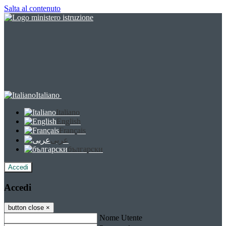
Salta al contenuto
Italiano
Italiano
English
Français
عربى
български
Accedi
Accedi
button close
×
Nome Utente