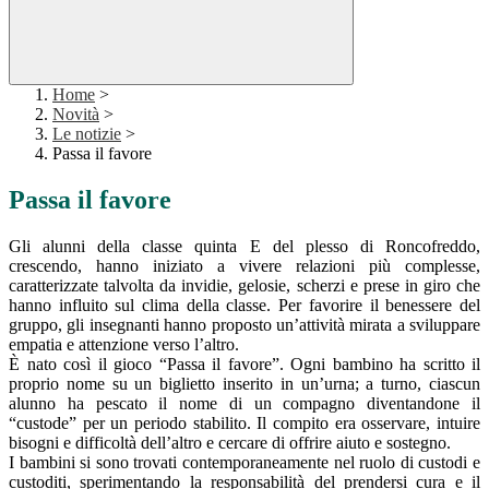
Home
>
Novità
>
Le notizie
>
Passa il favore
Passa il favore
Gli alunni della classe quinta E del plesso di Roncofreddo,
crescendo, hanno iniziato a vivere relazioni più complesse,
caratterizzate talvolta da invidie, gelosie, scherzi e prese in giro che
hanno influito sul clima della classe. Per favorire il benessere del
gruppo, gli insegnanti hanno proposto un’attività mirata a sviluppare
empatia e attenzione verso l’altro.
È nato così il gioco “Passa il favore”. Ogni bambino ha scritto il
proprio nome su un biglietto inserito in un’urna; a turno, ciascun
alunno ha pescato il nome di un compagno diventandone il
“custode” per un periodo stabilito. Il compito era osservare, intuire
bisogni e difficoltà dell’altro e cercare di offrire aiuto e sostegno.
I bambini si sono trovati contemporaneamente nel ruolo di custodi e
custoditi, sperimentando la responsabilità del prendersi cura e il