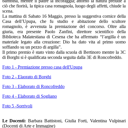
bambina, mentre il padre la incoraggia; attorno la natura prelude a
ciò che fiorirà, la tipica casa romagnola, luogo degli affetti, chiude la
scena.
La mattina di Sabato 16 Maggio, presso la suggestiva cornice della
Casa dell’Upupa, che fu studio e abitazione dello scultore
romagnolo, è avvenuta la premiazione del concorso. Oltre alla
giuria, era presente Paolo Zanfini, direttore scientifico della
Biblioteca Malatestiana di Cesena che ha affermato “l’argilla è un
materiale legato alla creazione: Dio ha dato vita al primo uomo
soffiando su un pezzo di argilla”.
Il primo premio è stato vinto dalla scuola di Bertinoro mentre la 3C
di Borghi si è qualificata seconda seguita dalla 3E di Roncofreddo.
Foto 1 - Premiazione presso casa dell'Upupa
Foto 2 - Elaorato di Borghi
Foto 3 - Elaborato di Roncofreddo
Foto 4 - Elaborato di Sogliano
Foto 5 -Sorrivoli
Le Docenti:
Barbara Battistoni, Giulia Forti, Valentina Vulpinari
(Docenti di Arte e Immagine)