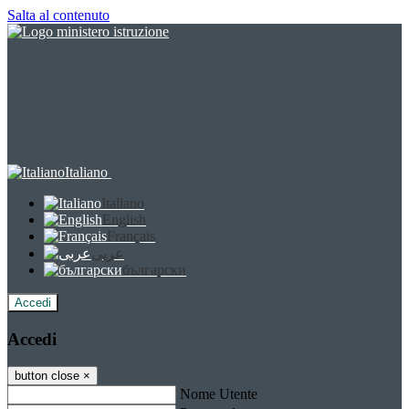
Salta al contenuto
Italiano
Italiano
English
Français
عربى
български
Accedi
Accedi
button close
×
Nome Utente