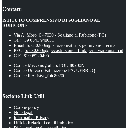
Contatti
ISTITUTO COMPRENSIVO DI SOGLIANO AL
RUBICONE
Via A. Moro, 6 47030 - Sogliano al Rubicone (FC)
Tel:
+39 0541 948631
Email:
foic80200n@istruzione.it
Link per inviare una mail
PEC:
foic80200n@pec.istruzione.it
Link per inviare una mail
C.F.: 81008520405
Codice Meccanografico: FOIC80200N
Codice Univoco Fatturazione PA: UFBBDQ
Codice IPA: istsc_foic80200n
Sezione Link Utili
Cookie policy
Note legali
Informativa Privacy
Ufficio Relazioni con il Pubblico
Dichiarazione di accessibilità