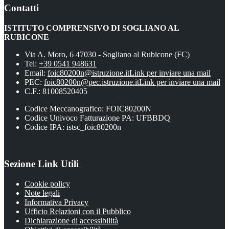
Contatti
ISTITUTO COMPRENSIVO DI SOGLIANO AL
RUBICONE
Via A. Moro, 6 47030 - Sogliano al Rubicone (FC)
Tel:
+39 0541 948631
Email:
foic80200n@istruzione.it
Link per inviare una mail
PEC:
foic80200n@pec.istruzione.it
Link per inviare una mail
C.F.: 81008520405
Codice Meccanografico: FOIC80200N
Codice Univoco Fatturazione PA: UFBBDQ
Codice IPA: istsc_foic80200n
Sezione Link Utili
Cookie policy
Note legali
Informativa Privacy
Ufficio Relazioni con il Pubblico
Dichiarazione di accessibilità