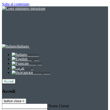
Salta al contenuto
Italiano
Italiano
English
Français
عربى
български
Accedi
Accedi
button close
×
Nome Utente