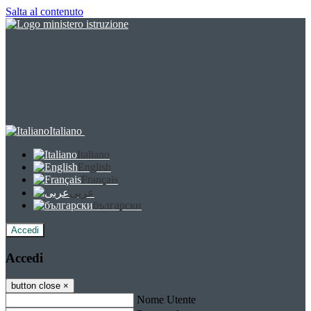
Salta al contenuto
Italiano
Italiano
English
Français
عربى
български
Accedi
Accedi
button close
×
Nome Utente