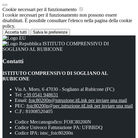
Cookie necessari per il funzionamento
I cookie necessari per il funzionamento non possono essere
disabilitati. È possibile consultare l'elenco nella pagina della cookie
policy.
Accetta tutti
Salva le preferenze
ISTITUTO COMPRENSIVO DI
SOGLIANO AL RUBICONE
Contatti
ISTITUTO COMPRENSIVO DI SOGLIANO AL
RUBICONE
Via A. Moro, 6 47030 - Sogliano al Rubicone (FC)
Tel:
+39 0541 948631
Email:
foic80200n@istruzione.it
Link per inviare una mail
PEC:
foic80200n@pec.istruzione.it
Link per inviare una mail
C.F.: 81008520405
Codice Meccanografico: FOIC80200N
Codice Univoco Fatturazione PA: UFBBDQ
Codice IPA: istsc_foic80200n