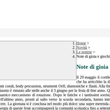
Home
>
Novità
>
Le notizie
>
Note di gioia e giochi 
Note di gioia 
Il 29 maggio il cortil
che ha arricchito la d
canti corali, body percussion, strumenti Orff, diamoniche e flauti. Alla f
smo è rimasto alle stelle anche il 3 giugno per la festa di fine anno. Qu
mico meccanismo di rotazione. Dopo le fatiche e i tantissimi sorrisi, i
ll'ultimo anno, pronti al salto verso la scuola secondaria, hanno intra
escere. La giornata si è conclusa nel modo più dolce: una super merenda a 
ergia di queste feste accompagnerà la comunità scolastica fino a settemb