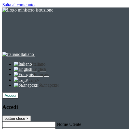
Salta al contenuto
Italiano
Italiano
English
Français
عربى
български
Accedi
Accedi
button close
×
Nome Utente