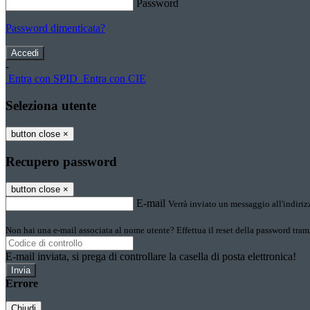
Password
Password dimenticata?
-
Entra con SPID
Entra con CIE
Seleziona utente
button close
×
Recupero password
button close
×
E-mail
Verrà inviato un messaggio all'indirizz
Non hai una e-mail associata al nome utente? Effettua il reset della password tram
E-mail inviata, si prega di controllare la casella di posta elettronica!
Errore
Chiudi