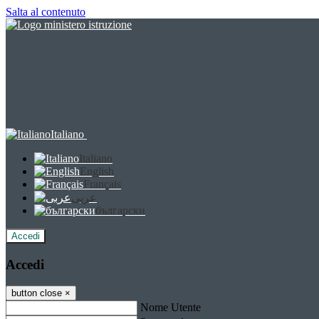
Salta al contenuto
Italiano
Italiano
English
Français
عربى
български
Accedi
Accedi
button close
×
Nome Utente