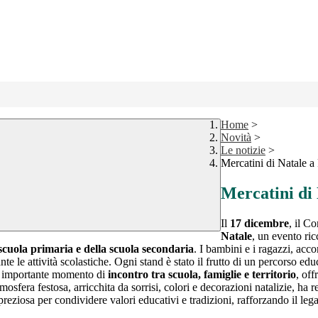
Home
>
Novità
>
Le notizie
>
Mercatini di Natale 
Mercatini di
Il
17 dicembre
, il C
Natale
, un evento ric
a scuola primaria e della scuola secondaria
. I bambini e i ragazzi, acc
nte le attività scolastiche. Ogni stand è stato il frutto di un percorso ed
n importante momento di
incontro tra scuola, famiglie e territorio
, off
osfera festosa, arricchita da sorrisi, colori e decorazioni natalizie, ha r
iosa per condividere valori educativi e tradizioni, rafforzando il legam