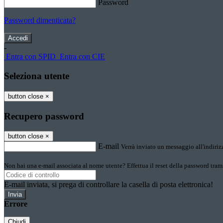
Password
Password dimenticata?
-
Entra con SPID
Entra con CIE
Seleziona utente
button close
×
Recupero password
button close
×
E-mail
Verrà inviato un messaggio all'indirizz
Non hai una e-mail associata al nome utente? Effettua il reset della password tram
E-mail inviata, si prega di controllare la casella di posta elettronica!
Errore
Chiudi