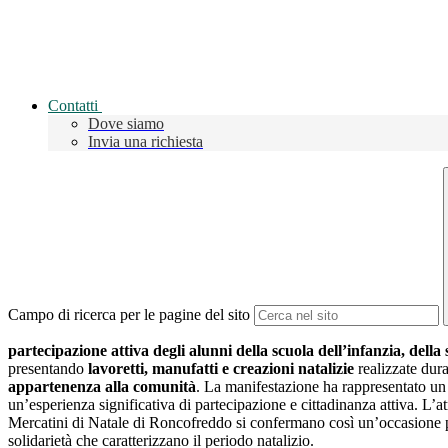
Contatti
Dove siamo
Invia una richiesta
Campo di ricerca per le pagine del sito
partecipazione attiva degli alunni della scuola dell’infanzia, dell
presentando
lavoretti, manufatti e creazioni natalizie
realizzate dura
appartenenza alla comunità
. La manifestazione ha rappresentato u
un’esperienza significativa di partecipazione e cittadinanza attiva. L’atm
Mercatini di Natale di Roncofreddo si confermano così un’occasione prez
solidarietà che caratterizzano il periodo natalizio.