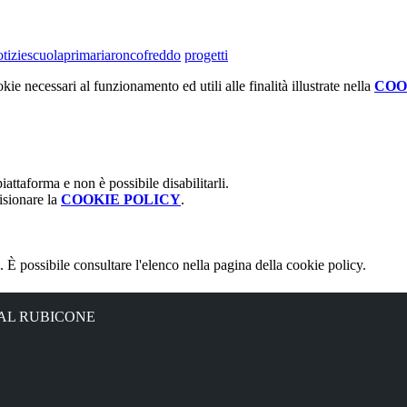
tiziescuolaprimariaroncofreddo
progetti
kie necessari al funzionamento ed utili alle finalità illustrate nella
COO
attaforma e non è possibile disabilitarli.
isionare la
COOKIE POLICY
.
 È possibile consultare l'elenco nella pagina della cookie policy.
 AL RUBICONE