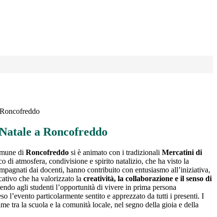
a Roncofreddo
 Natale a Roncofreddo
omune di
Roncofreddo
si è animato con i tradizionali
Mercatini di
co di atmosfera, condivisione e spirito natalizio, che ha visto la
ompagnati dai docenti, hanno contribuito con entusiasmo all’iniziativa,
ucativo che ha valorizzato la
creatività, la collaborazione e il senso di
rendo agli studenti l’opportunità di vivere in prima persona
eso l’evento particolarmente sentito e apprezzato da tutti i presenti. I
e tra la scuola e la comunità locale, nel segno della gioia e della