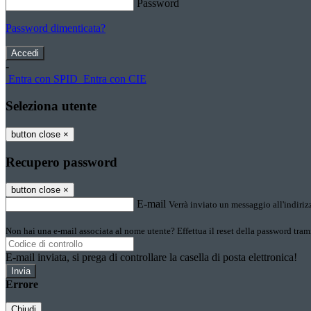
Password
Password dimenticata?
-
Entra con SPID
Entra con CIE
Seleziona utente
button close
×
Recupero password
button close
×
E-mail
Verrà inviato un messaggio all'indirizz
Non hai una e-mail associata al nome utente? Effettua il reset della password tram
E-mail inviata, si prega di controllare la casella di posta elettronica!
Errore
Chiudi