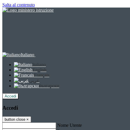
Salta al contenuto
Italiano
Italiano
English
Français
عربى
български
Accedi
Accedi
button close
×
Nome Utente