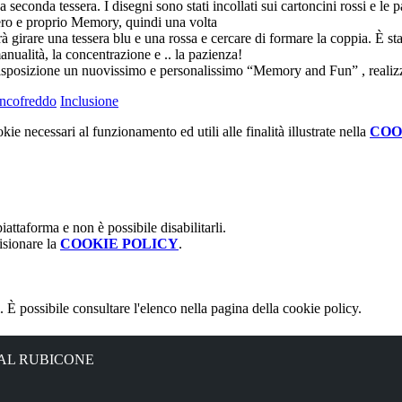
 seconda tessera. I disegni sono stati incollati sui cartoncini rossi e le
 vero e proprio Memory, quindi una volta
vrà girare una tessera blu e una rossa e cercare di formare la coppia. È s
anualità, la concentrazione e .. la pazienza!
 disposizione un nuovissimo e personalissimo “Memory and Fun” , realizz
oncofreddo
Inclusione
kie necessari al funzionamento ed utili alle finalità illustrate nella
COO
attaforma e non è possibile disabilitarli.
isionare la
COOKIE POLICY
.
 È possibile consultare l'elenco nella pagina della cookie policy.
 AL RUBICONE