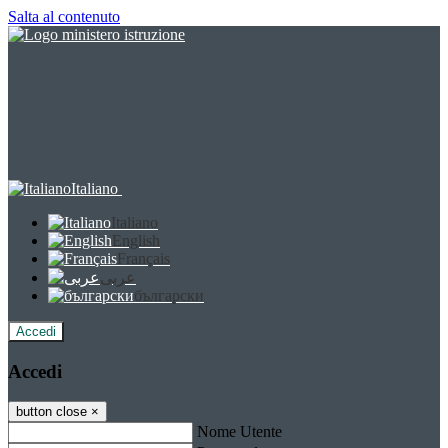
Salta al contenuto
Italiano
Italiano
English
Français
عربى
български
Accedi
Accedi
button close
×
Nome Utente