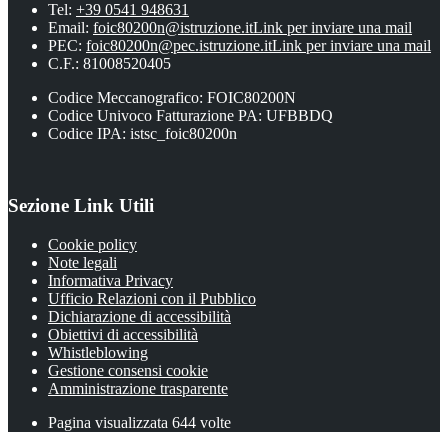
Tel:
+39 0541 948631
Email:
foic80200n@istruzione.it
Link per inviare una mail
PEC:
foic80200n@pec.istruzione.it
Link per inviare una mail
C.F.: 81008520405
Codice Meccanografico: FOIC80200N
Codice Univoco Fatturazione PA: UFBBDQ
Codice IPA: istsc_foic80200n
Sezione Link Utili
Cookie policy
Note legali
Informativa Privacy
Ufficio Relazioni con il Pubblico
Dichiarazione di accessibilità
Obiettivi di accessibilità
Whistleblowing
Gestione consensi cookie
Amministrazione trasparente
Pagina visualizzata
644
volte