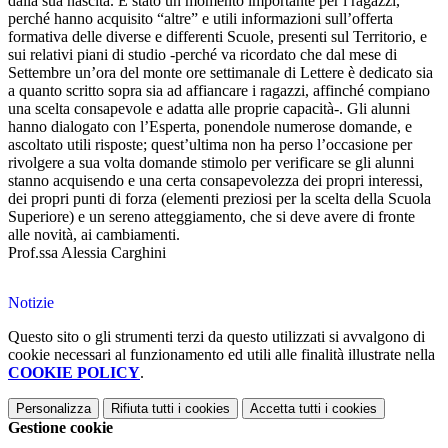
dalla sua nascita. È stato un momento importante per i ragazzi,
perché hanno acquisito “altre” e utili informazioni sull’offerta
formativa delle diverse e differenti Scuole, presenti sul Territorio, e
sui relativi piani di studio -perché va ricordato che dal mese di
Settembre un’ora del monte ore settimanale di Lettere è dedicato sia
a quanto scritto sopra sia ad affiancare i ragazzi, affinché compiano
una scelta consapevole e adatta alle proprie capacità-. Gli alunni
hanno dialogato con l’Esperta, ponendole numerose domande, e
ascoltato utili risposte; quest’ultima non ha perso l’occasione per
rivolgere a sua volta domande stimolo per verificare se gli alunni
stanno acquisendo e una certa consapevolezza dei propri interessi,
dei propri punti di forza (elementi preziosi per la scelta della Scuola
Superiore) e un sereno atteggiamento, che si deve avere di fronte
alle novità, ai cambiamenti.
Prof.ssa Alessia Carghini
Notizie
Questo sito o gli strumenti terzi da questo utilizzati si avvalgono di
cookie necessari al funzionamento ed utili alle finalità illustrate nella
COOKIE POLICY
.
Personalizza
Rifiuta tutti
i cookies
Accetta tutti
i cookies
Gestione cookie