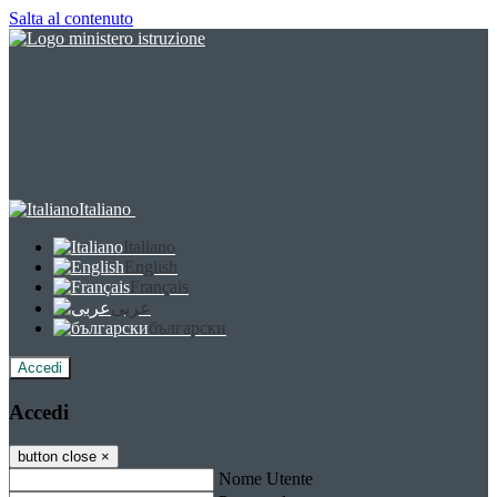
Salta al contenuto
Italiano
Italiano
English
Français
عربى
български
Accedi
Accedi
button close
×
Nome Utente