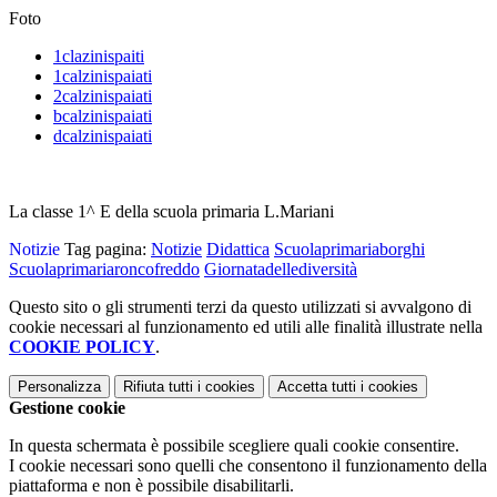
Foto
1clazinispaiti
1calzinispaiati
2calzinispaiati
bcalzinispaiati
dcalzinispaiati
La classe 1^ E della scuola primaria L.Mariani
Notizie
Tag pagina:
Notizie
Didattica
Scuolaprimariaborghi
Scuolaprimariaroncofreddo
Giornatadellediversità
Questo sito o gli strumenti terzi da questo utilizzati si avvalgono di
cookie necessari al funzionamento ed utili alle finalità illustrate nella
COOKIE POLICY
.
Personalizza
Rifiuta tutti
i cookies
Accetta tutti
i cookies
Gestione cookie
In questa schermata è possibile scegliere quali cookie consentire.
I cookie necessari sono quelli che consentono il funzionamento della
piattaforma e non è possibile disabilitarli.