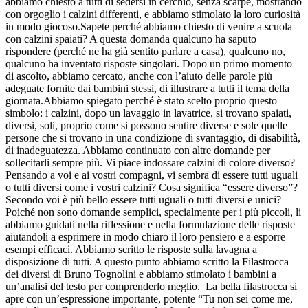
abbiamo chiesto
a tutti di sedersi in cerchio, senza scarpe, mostrando
con orgoglio i calzini differenti, e
abbiamo stimolato
la loro curiosità
in modo giocoso.
Sapete perché
abbiamo
chiesto di venire a scuola
con calzini spaiati?
A questa domanda q
ualcuno
ha saputo
rispondere (perché ne ha già sentito parlare a casa), qualcuno no,
qualcuno
ha inventato
risposte singolari. Dopo un primo momento
di ascolto,
abbiamo cercato
, anche con l’aiuto delle parole più
adeguate fornite dai bambini stessi, di illustrare a tutti il tema della
giornata.
Abbiamo spiegato
perché è stato scelto proprio questo
simbolo: i calzini, dopo un lavaggio in lavatrice, si trovano spaiati,
diversi, soli, proprio come si possono sentire diverse e sole quelle
persone che si trovano in una condizione di svantaggio, di disabilità,
di inadeguatezza.
Abbiamo continuato
con altre domande per
sollecitarli sempre più.
Vi piace indossare calzini di colore diverso?
Pensando a voi e ai vostri compagni, vi sembra di essere tutti uguali
o tutti diversi come i vostri calzini?
Cosa significa “essere diverso”?
Secondo voi è più bello essere tutti uguali o tutti diversi e unici?
Poiché non sono domande semplici, specialmente per i più piccoli,
li
abbiamo guidati
nella riflessione e nella formulazione delle risposte
aiutandoli a esprimere in modo chiaro il loro pensiero e a esporre
esempi efficaci.
Abbiamo scritto
le ri
sposte
sulla lavagna
a
disposizione di tutti.
A questo punto
abbiamo scritto
la Filastrocca
dei diversi di Bruno Tognolini
e abbiamo
stimo
lato
i bambini a
un’analisi del testo per comprenderlo meglio. La bella filastrocca si
apre con un’espressione importante, potente “Tu non sei come me,