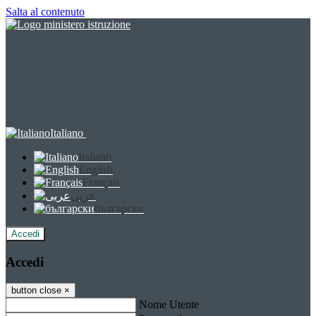
Salta al contenuto
Italiano
Italiano
English
Français
عربى
български
Accedi
Accedi
button close
×
Nome Utente