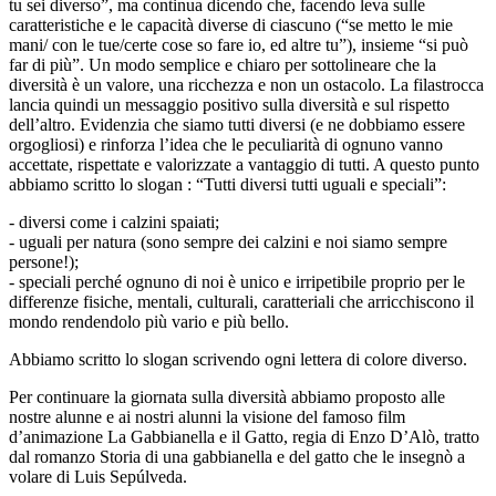
tu sei diverso”, ma continua dicendo che, facendo leva sulle
caratteristiche e le capacità diverse di ciascuno (“se metto le mie
mani/ con le tue/certe cose so fare io, ed altre tu”), insieme “si può
far di più”. Un modo semplice e chiaro per sottolineare che la
diversità è un valore, una ricchezza e non un ostacolo.
La filastrocca
lancia quindi un messaggio positivo sulla diversità e sul rispetto
dell’altro. Evidenzia che siamo tutti diversi (e ne dobbiamo essere
orgogliosi) e rinforza l’idea che le peculiarità di ognuno vanno
accettate, rispettate e valorizzate a vantaggio di tutti.
A questo punto
abbiamo scritto lo
slogan
:
“Tutti diversi tutti uguali e speciali”:
-
diversi
come i calzini spaiati;
-
uguali
per natura (sono sempre dei calzini e noi siamo sempre
persone!);
-
speciali
perché ognuno di noi è unico e irripetibile proprio per le
differenze fisiche, mentali, culturali, caratteriali che arricchiscono il
mondo rendendolo più vario e più bello.
Abbiam
o
scritto lo
slogan
scrivendo
ogni lettera di colore divers
o
.
Per continuare la giornata sulla diversità
abbiamo proposto
alle
nostre alunne e ai nostri alunni la visione del famoso film
d’animazione La Gabbianella e il Gatto, regia di Enzo D’Alò, tratto
dal romanzo Storia di una gabbianella e del gatto che le insegnò a
volare di Luis Sepúlveda.