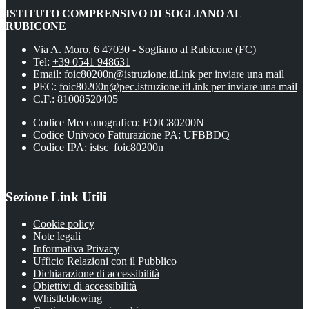
ISTITUTO COMPRENSIVO DI SOGLIANO AL
RUBICONE
Via A. Moro, 6 47030 - Sogliano al Rubicone (FC)
Tel:
+39 0541 948631
Email:
foic80200n@istruzione.it
Link per inviare una mail
PEC:
foic80200n@pec.istruzione.it
Link per inviare una mail
C.F.: 81008520405
Codice Meccanografico: FOIC80200N
Codice Univoco Fatturazione PA: UFBBDQ
Codice IPA: istsc_foic80200n
Sezione Link Utili
Cookie policy
Note legali
Informativa Privacy
Ufficio Relazioni con il Pubblico
Dichiarazione di accessibilità
Obiettivi di accessibilità
Whistleblowing