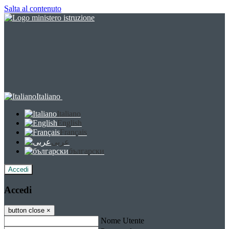
Salta al contenuto
Italiano
Italiano
English
Français
عربى
български
Accedi
Accedi
button close
×
Nome Utente