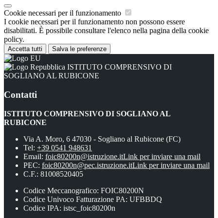
Cookie necessari per il funzionamento
I cookie necessari per il funzionamento non possono essere
disabilitati. È possibile consultare l'elenco nella pagina della cookie
policy.
Accetta tutti
Salva le preferenze
ISTITUTO COMPRENSIVO DI
SOGLIANO AL RUBICONE
Contatti
ISTITUTO COMPRENSIVO DI SOGLIANO AL
RUBICONE
Via A. Moro, 6 47030 - Sogliano al Rubicone (FC)
Tel:
+39 0541 948631
Email:
foic80200n@istruzione.it
Link per inviare una mail
PEC:
foic80200n@pec.istruzione.it
Link per inviare una mail
C.F.: 81008520405
Codice Meccanografico: FOIC80200N
Codice Univoco Fatturazione PA: UFBBDQ
Codice IPA: istsc_foic80200n