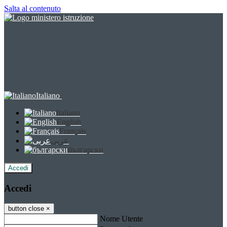
Salta al contenuto
Italiano
Italiano
English
Français
عربى
български
Accedi
Accedi
button close
×
Nome Utente