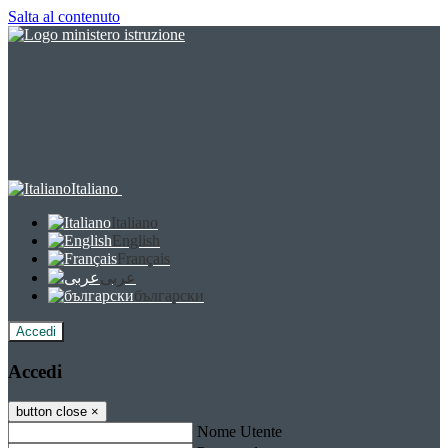
Salta al contenuto
Italiano
Italiano
English
Français
عربى
български
Accedi
Accedi
button close
×
Nome Utente