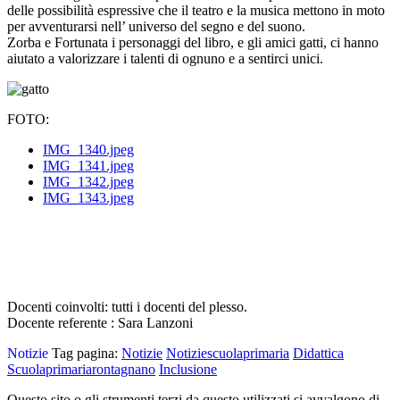
delle possibilità espressive che il teatro e la musica mettono in moto
per avventurarsi nell’ universo del segno e del suono.
Zorba e Fortunata i personaggi del libro, e gli amici gatti, ci hanno
aiutato a valorizzare i talenti di ognuno e a sentirci unici.
FOTO:
IMG_1340.jpeg
IMG_1341.jpeg
IMG_1342.jpeg
IMG_1343.jpeg
Docenti coinvolti: tutti i docenti del plesso.
Docente referente : Sara Lanzoni
Notizie
Tag pagina:
Notizie
Notiziescuolaprimaria
Didattica
Scuolaprimariarontagnano
Inclusione
Questo sito o gli strumenti terzi da questo utilizzati si avvalgono di