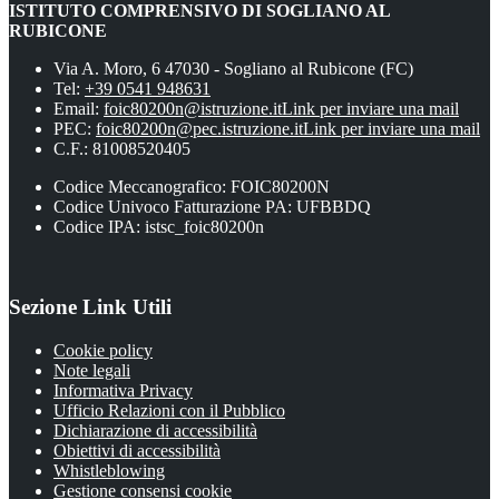
ISTITUTO COMPRENSIVO DI SOGLIANO AL
RUBICONE
Via A. Moro, 6 47030 - Sogliano al Rubicone (FC)
Tel:
+39 0541 948631
Email:
foic80200n@istruzione.it
Link per inviare una mail
PEC:
foic80200n@pec.istruzione.it
Link per inviare una mail
C.F.: 81008520405
Codice Meccanografico: FOIC80200N
Codice Univoco Fatturazione PA: UFBBDQ
Codice IPA: istsc_foic80200n
Sezione Link Utili
Cookie policy
Note legali
Informativa Privacy
Ufficio Relazioni con il Pubblico
Dichiarazione di accessibilità
Obiettivi di accessibilità
Whistleblowing
Gestione consensi cookie