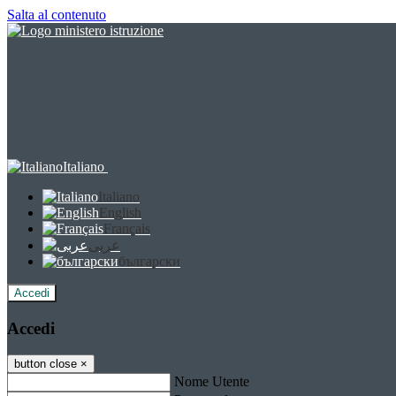
Salta al contenuto
Italiano
Italiano
English
Français
عربى
български
Accedi
Accedi
button close
×
Nome Utente