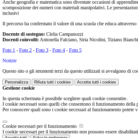
Anche geografia e matematica sono diventate occasioni di apprendimen
scomposizione dei numeri con materiali manipolativi. Le presentazion
inclusivi
Il percorso ha confermato il valore di una scuola che educa attraverso 
Docente di sostegno:
Clelia Campanozzi
Docenti coinvolti:
Antonella Falciano, Siria Nicolini, Tiziano Bianchi
Foto 1
-
Foto 2
-
Foto 3
-
Foto 4
-
Foto 5
Notizie
Questo sito o gli strumenti terzi da questo utilizzati si avvalgono di coo
Personalizza
Rifiuta tutti
i cookies
Accetta tutti
i cookies
Gestione cookie
In questa schermata è possibile scegliere quali cookie consentire.
I cookie necessari sono quelli che consentono il funzionamento della pi
Per conoscere quali sono i cookie necessari al funzionamento potete v
Cookie necessari per il funzionamento
I cookie necessari per il funzionamento non possono essere disabilitati.
Accetta tutti
Salva le preferenze