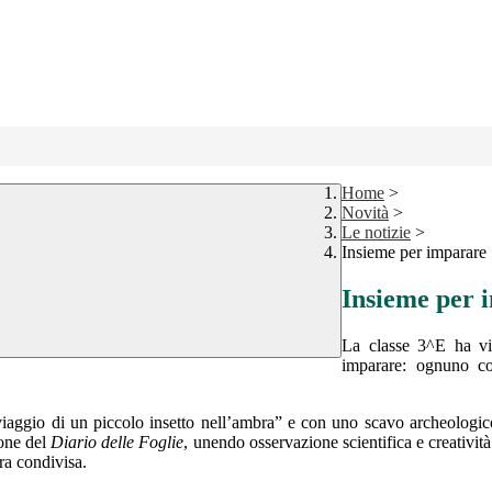
Home
>
Novità
>
Le notizie
>
Insieme per imparare
Insieme per 
La classe 3^E ha vi
imparare: ognuno co
l viaggio di un piccolo insetto nell’ambra” e con uno scavo archeologico
ione del
Diario delle Foglie
, unendo osservazione scientifica e creatività
ura condivisa.