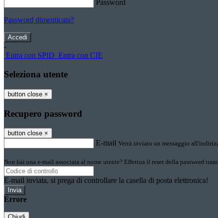
Password
Password dimenticata?
-
Entra con SPID
Entra con CIE
Seleziona utente
button close
×
Recupero password
button close
×
E-mail
Verrà inviato un messaggio all'indirizz
Non hai una e-mail associata al nome utente? Effettua il reset della password tram
E-mail inviata, si prega di controllare la casella di posta elettronica!
Errore
Chiudi