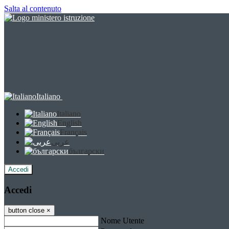
Salta al contenuto
Italiano
Italiano
English
Français
عربى
български
Accedi
Accedi
button close
×
Nome Utente