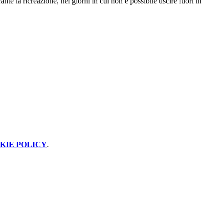
nte la ricreazione, nei giorni in cui non è possibile uscire fuori in
KIE POLICY
.