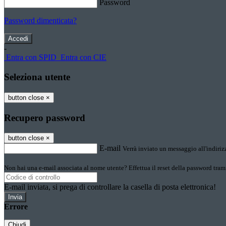
Password
Password dimenticata?
-
Entra con SPID
Entra con CIE
Seleziona utente
button close
×
Recupero password
button close
×
E-mail
Verrà inviato un messaggio all'indirizz
Non hai una e-mail associata al nome utente? Effettua il reset della password tram
E-mail inviata, si prega di controllare la casella di posta elettronica!
Errore
Chiudi