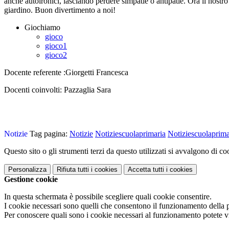
anche autoironici, lasciando perdere simpatie o antipatie. Ora il nostro 
giardino. Buon divertimento a noi!
Giochiamo
gioco
gioco1
gioco2
Docente referente :
Giorgetti Francesca
Docenti coinvolti: Pazzaglia Sara
Notizie
Tag pagina:
Notizie
Notiziescuolaprimaria
Notiziescuolaprima
Questo sito o gli strumenti terzi da questo utilizzati si avvalgono di coo
Personalizza
Rifiuta tutti
i cookies
Accetta tutti
i cookies
Gestione cookie
In questa schermata è possibile scegliere quali cookie consentire.
I cookie necessari sono quelli che consentono il funzionamento della pi
Per conoscere quali sono i cookie necessari al funzionamento potete v