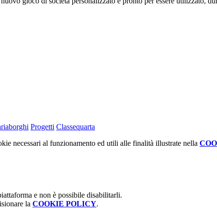
nuovo gioco di società personalizzato è pronto per essere utilizzato, dura
riaborghi
Progetti
Classequarta
kie necessari al funzionamento ed utili alle finalità illustrate nella
COO
attaforma e non è possibile disabilitarli.
isionare la
COOKIE POLICY
.