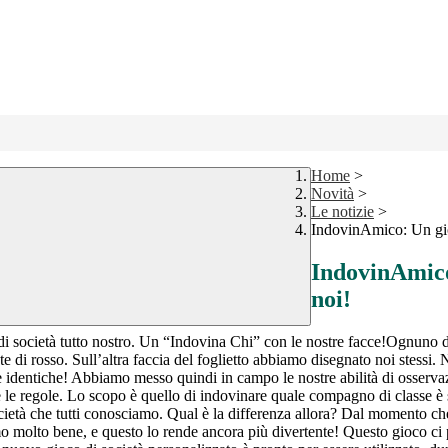
Home
>
Novità
>
Le notizie
>
IndovinAmico: Un gioc
IndovinAmico:
noi!
i società tutto nostro. Un “Indovina Chi” con le nostre facce!
Ognuno di
ente di rosso. Sull’altra faccia del foglietto abbiamo disegnato noi ste
dentiche! Abbiamo messo quindi in campo le nostre abilità di osservazion
le regole. Lo scopo è quello di indovinare quale compagno di classe è st
ocietà che tutti conosciamo. Qual è la differenza allora? Dal momento ch
amo molto bene, e questo lo rende ancora più divertente! Questo gioco ci pe