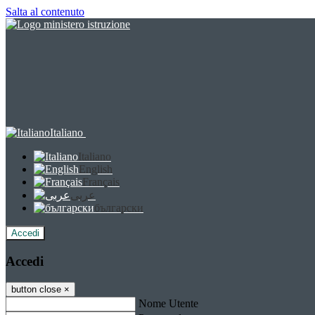
Salta al contenuto
Italiano
Italiano
English
Français
عربى
български
Accedi
Accedi
button close
×
Nome Utente