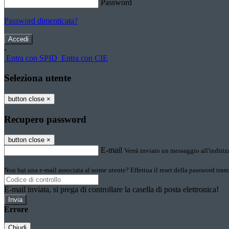
Password
Password dimenticata?
-
Entra con SPID
Entra con CIE
Seleziona utente
button close
×
Recupero password
button close
×
E-mail
Verrà inviato un messaggio all'indirizz
Non hai una e-mail associata al nome utente? Effettua il reset della password tram
E-mail inviata, si prega di controllare la casella di posta elettronica!
Errore
Chiudi