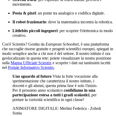
movimento.
Posta & pixel
: un ponte tra analogico e codifica digitale.
Il robot frazionario
: dove la matematica incontra la robotica.
Littlebits piccoli ingegneri
: per scoprire l'elettronica in modo
creativo.
Cos'è Scientix? Gestita da
European Schoolnet
, è una piattaforma
che raccoglie risorse gratuite e progetti scientifici europei, spiegati in
modo semplice anche a chi non è del settore. Il nostro istituto è ora
geolocalizzato in questa rete: potete visualizzare la nostra posizione
sulla
Mappa Ufficiale Scientix
e scoprire i dati sui tantissimi iscritti
nel
Portale Informativo Scientix
.
Uno sguardo al futuro
Vista la forte vocazione alla
sperimentazione che caratterizza il nostro istituto, i
docenti e gli alunni, questa prima fase è solo l'inizio.
Per il prossimo anno scolastico
confidiamo in una
partecipazione estesa a tutti i gradi scolastici
, per
portare la curiosità scientifica in ogni classe!
ANIMATORE DIGITALE: Merlini Federica - Zoboli
Sonia