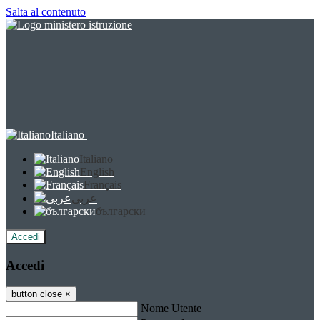
Salta al contenuto
Italiano
Italiano
English
Français
عربى
български
Accedi
Accedi
button close
×
Nome Utente