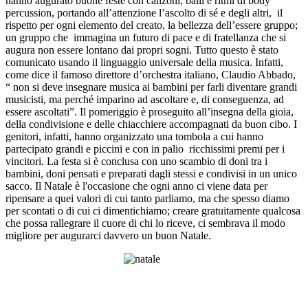
hanno augurato buone feste con canzoni, balli e ritmi di body
percussion, portando all’attenzione l’ascolto di sé e degli altri, il
rispetto per ogni elemento del creato, la bellezza dell’essere gruppo;
un gruppo che immagina un futuro di pace e di fratellanza che si
augura non essere lontano dai propri sogni. Tutto questo è stato
comunicato usando il linguaggio universale della musica. Infatti,
come dice il famoso direttore d’orchestra italiano, Claudio Abbado,
“
non si deve insegnare musica ai bambini per farli diventare grandi
musicisti, ma perché imparino ad ascoltare e, di conseguenza, ad
essere ascoltati
”. Il pomeriggio è proseguito all’insegna della gioia,
della condivisione e delle chiacchiere accompagnati da buon cibo. I
genitori, infatti, hanno organizzato una tombola a cui hanno
partecipato grandi e piccini e con in palio ricchissimi premi per i
vincitori. La festa si è conclusa con uno scambio di doni tra i
bambini, doni pensati e preparati dagli stessi e condivisi in un unico
sacco. Il Natale è l'occasione che ogni anno ci viene data per
ripensare a quei valori di cui tanto parliamo, ma che spesso diamo
per scontati o di cui ci dimentichiamo; creare gratuitamente qualcosa
che possa rallegrare il cuore di chi lo riceve, ci sembrava il modo
migliore per augurarci davvero un buon Natale.