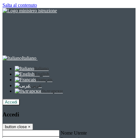
Salta al contenuto
Italiano
Italiano
English
Français
عربى
български
Accedi
Accedi
button close
×
Nome Utente