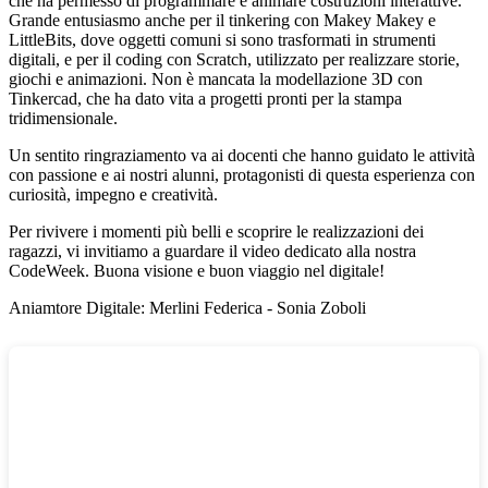
che ha permesso di programmare e animare costruzioni interattive.
Grande entusiasmo anche per il
tinkering con Makey Makey e
LittleBits
, dove oggetti comuni si sono trasformati in strumenti
digitali, e per il
coding con Scratch
, utilizzato per realizzare storie,
giochi e animazioni. Non è mancata la
modellazione 3D con
Tinkercad
, che ha dato vita a progetti pronti per la stampa
tridimensionale.
Un sentito ringraziamento va ai docenti che hanno guidato le attività
con passione e ai nostri alunni, protagonisti di questa esperienza con
curiosità, impegno e creatività.
Per rivivere i momenti più belli e scoprire le realizzazioni dei
ragazzi, vi invitiamo a guardare il video dedicato alla nostra
CodeWeek. Buona visione e buon viaggio nel digitale!
Aniamtore Digitale: Merlini Federica - Sonia Zoboli