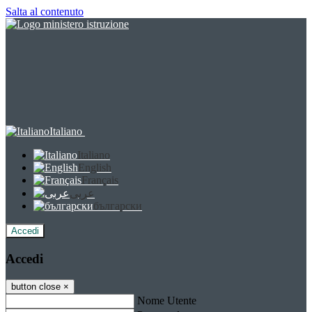
Salta al contenuto
Italiano
Italiano
English
Français
عربى
български
Accedi
Accedi
button close
×
Nome Utente