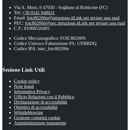
Via A. Moro, 6 47030 - Sogliano al Rubicone (FC)
Tel:
+39 0541 948631
Email:
foic80200n@istruzione.it
Link per inviare una mail
PEC:
foic80200n@pec.istruzione.it
Link per inviare una mail
C.F.: 81008520405
Codice Meccanografico: FOIC80200N
Codice Univoco Fatturazione PA: UFBBDQ
Codice IPA: istsc_foic80200n
Sezione Link Utili
Cookie policy
Note legali
Informativa Privacy
Ufficio Relazioni con il Pubblico
Dichiarazione di accessibilità
Obiettivi di accessibilità
Whistleblowing
Gestione consensi cookie
Amministrazione trasparente