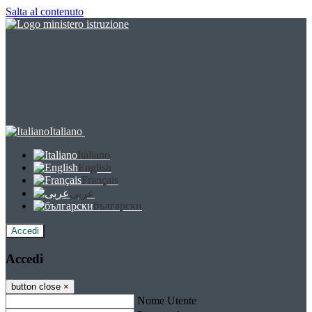
Salta al contenuto
Italiano
Italiano
English
Français
عربى
български
Accedi
Accedi
button close
×
Nome Utente