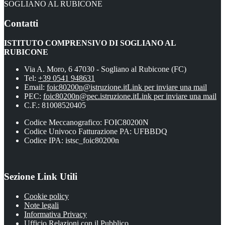
SOGLIANO AL RUBICONE
Contatti
ISTITUTO COMPRENSIVO DI SOGLIANO AL
RUBICONE
Via A. Moro, 6 47030 - Sogliano al Rubicone (FC)
Tel:
+39 0541 948631
Email:
foic80200n@istruzione.it
Link per inviare una mail
PEC:
foic80200n@pec.istruzione.it
Link per inviare una mail
C.F.: 81008520405
Codice Meccanografico: FOIC80200N
Codice Univoco Fatturazione PA: UFBBDQ
Codice IPA: istsc_foic80200n
Sezione Link Utili
Cookie policy
Note legali
Informativa Privacy
Ufficio Relazioni con il Pubblico