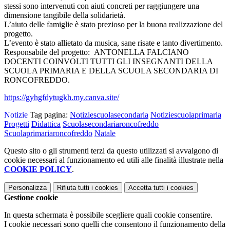
stessi sono intervenuti con aiuti concreti per raggiungere una
dimensione tangibile della solidarietà.
L’aiuto delle famiglie è stato prezioso per la buona realizzazione del
progetto.
L’evento è stato allietato da musica, sane risate e tanto divertimento.
Responsabile del progetto: ANTONELLA FALCIANO
DOCENTI COINVOLTI TUTTI GLI INSEGNANTI DELLA
SCUOLA PRIMARIA E DELLA SCUOLA SECONDARIA DI
RONCOFREDDO.
https://gyhgfdytugkh.my.canva.site/
Notizie
Tag pagina:
Notiziescuolasecondaria
Notiziescuolaprimaria
Progetti
Didattica
Scuolasecondariaroncofreddo
Scuolaprimariaroncofreddo
Natale
Questo sito o gli strumenti terzi da questo utilizzati si avvalgono di
cookie necessari al funzionamento ed utili alle finalità illustrate nella
COOKIE POLICY
.
Personalizza
Rifiuta tutti
i cookies
Accetta tutti
i cookies
Gestione cookie
In questa schermata è possibile scegliere quali cookie consentire.
I cookie necessari sono quelli che consentono il funzionamento della