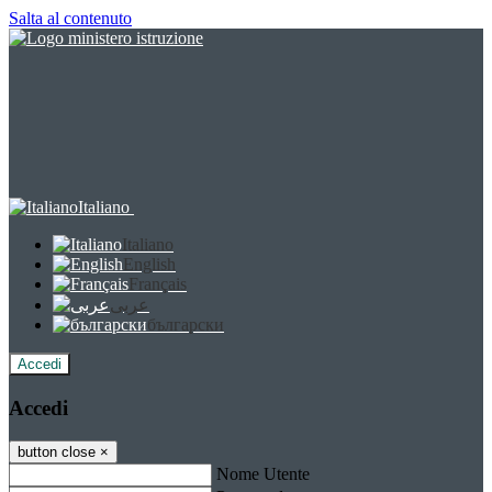
Salta al contenuto
Italiano
Italiano
English
Français
عربى
български
Accedi
Accedi
button close
×
Nome Utente