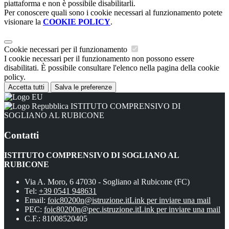
piattaforma e non è possibile disabilitarli.
Per conoscere quali sono i cookie necessari al funzionamento potete
visionare la
COOKIE POLICY
.
Cookie necessari per il funzionamento
I cookie necessari per il funzionamento non possono essere
disabilitati. È possibile consultare l'elenco nella pagina della cookie
policy.
Accetta tutti
Salva le preferenze
ISTITUTO COMPRENSIVO DI
SOGLIANO AL RUBICONE
Contatti
ISTITUTO COMPRENSIVO DI SOGLIANO AL
RUBICONE
Via A. Moro, 6 47030 - Sogliano al Rubicone (FC)
Tel:
+39 0541 948631
Email:
foic80200n@istruzione.it
Link per inviare una mail
PEC:
foic80200n@pec.istruzione.it
Link per inviare una mail
C.F.: 81008520405