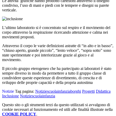
Le attività grafiche hanno prodotto cartelloni attraverso il disegno
condiviso, l’uso di mani e piedi con le tempere e disegni su parete
verticale.
L’ultimo laboratorio si è concentrato sul respiro e il movimento del
corpo attraverso la respirazione ricercando attenzione e calma nei
movimenti proposti.
Attraverso il corpo le varie definizioni astratte di “in alto e in basso”,
“chiuso aperto, grande piccolo”, “lento veloce”, “sopra sotto” sono
state sperimentate e poi interiorizzate grazie al gioco e al
movimento.
Il piccolo gruppo eterogeneo che ha partecipato ai laboratori è stato
sempre diverso in modo da permettere a tutto il gruppo classe di
condividere queste esperienze di divertimento, di crescita e di
sviluppo delle proprie capacità e della propria autostima
Notizie
Tag pagina:
Notiziescuolainfanziaborghi
Progetti
Didattica
Inclusione
Notiziescuolainfanzia
Questo sito o gli strumenti terzi da questo utilizzati si avvalgono di
cookie necessari al funzionamento ed utili alle finalità illustrate nella
COOKIE POLICY
.