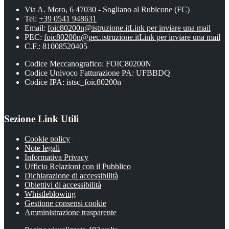
Via A. Moro, 6 47030 - Sogliano al Rubicone (FC)
Tel:
+39 0541 948631
Email:
foic80200n@istruzione.it
Link per inviare una mail
PEC:
foic80200n@pec.istruzione.it
Link per inviare una mail
C.F.: 81008520405
Codice Meccanografico: FOIC80200N
Codice Univoco Fatturazione PA: UFBBDQ
Codice IPA: istsc_foic80200n
Sezione Link Utili
Cookie policy
Note legali
Informativa Privacy
Ufficio Relazioni con il Pubblico
Dichiarazione di accessibilità
Obiettivi di accessibilità
Whistleblowing
Gestione consensi cookie
Amministrazione trasparente