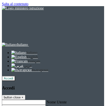
Salta al contenuto
Italiano
Italiano
English
Français
عربى
български
Accedi
Accedi
button close
×
Nome Utente