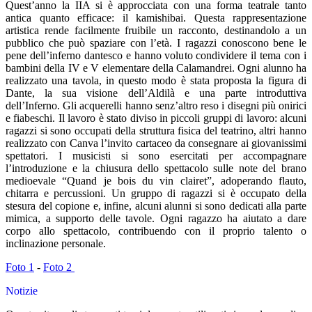
Quest’anno la IIA si è approcciata con una forma teatrale tanto
antica quanto efficace: il kamishibai. Questa rappresentazione
artistica rende facilmente fruibile un racconto, destinandolo a un
pubblico che può spaziare con l’età. I ragazzi conoscono bene le
pene dell’inferno dantesco e hanno voluto condividere il tema con i
bambini della IV e V elementare della Calamandrei. Ogni alunno ha
realizzato una tavola, in questo modo è stata proposta la figura di
Dante, la sua visione dell’Aldilà e una parte introduttiva
dell’Inferno. Gli acquerelli hanno senz’altro reso i disegni più onirici
e fiabeschi. Il lavoro è stato diviso in piccoli gruppi di lavoro: alcuni
ragazzi si sono occupati della struttura fisica del teatrino, altri hanno
realizzato con Canva l’invito cartaceo da consegnare ai giovanissimi
spettatori. I musicisti si sono esercitati per accompagnare
l’introduzione e la chiusura dello spettacolo sulle note del brano
medioevale “Quand je bois du vin clairet”, adoperando flauto,
chitarra e percussioni. Un gruppo di ragazzi si è occupato della
stesura del copione e, infine, alcuni alunni si sono dedicati alla parte
mimica, a supporto delle tavole. Ogni ragazzo ha aiutato a dare
corpo allo spettacolo, contribuendo con il proprio talento o
inclinazione personale.
Foto 1
-
Foto 2
Notizie