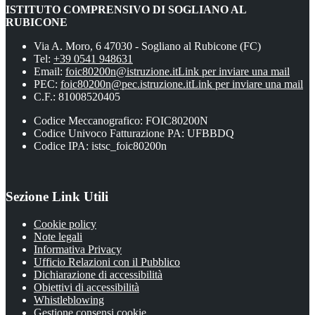
ISTITUTO COMPRENSIVO DI SOGLIANO AL
RUBICONE
Via A. Moro, 6 47030 - Sogliano al Rubicone (FC)
Tel:
+39 0541 948631
Email:
foic80200n@istruzione.it
Link per inviare una mail
PEC:
foic80200n@pec.istruzione.it
Link per inviare una mail
C.F.: 81008520405
Codice Meccanografico: FOIC80200N
Codice Univoco Fatturazione PA: UFBBDQ
Codice IPA: istsc_foic80200n
Sezione Link Utili
Cookie policy
Note legali
Informativa Privacy
Ufficio Relazioni con il Pubblico
Dichiarazione di accessibilità
Obiettivi di accessibilità
Whistleblowing
Gestione consensi cookie