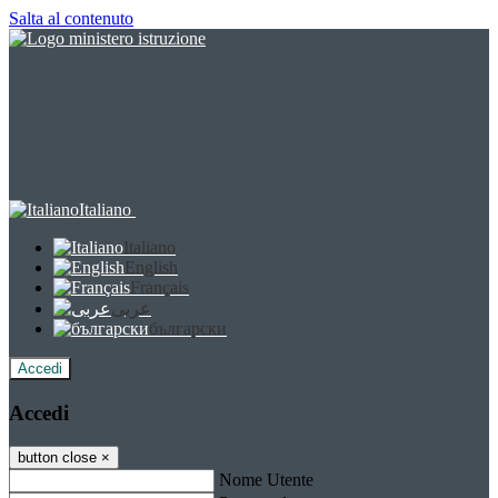
Salta al contenuto
Italiano
Italiano
English
Français
عربى
български
Accedi
Accedi
button close
×
Nome Utente