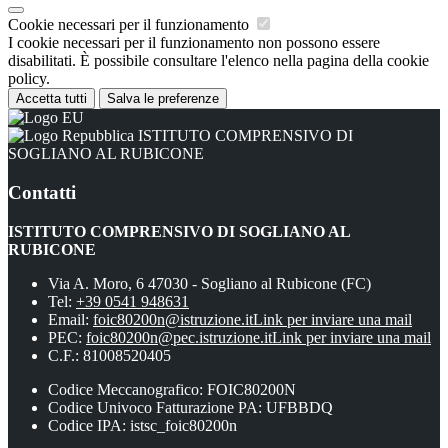
Cookie necessari per il funzionamento
I cookie necessari per il funzionamento non possono essere
disabilitati. È possibile consultare l'elenco nella pagina della cookie
policy.
Accetta tutti
Salva le preferenze
ISTITUTO COMPRENSIVO DI
SOGLIANO AL RUBICONE
Contatti
ISTITUTO COMPRENSIVO DI SOGLIANO AL
RUBICONE
Via A. Moro, 6 47030 - Sogliano al Rubicone (FC)
Tel:
+39 0541 948631
Email:
foic80200n@istruzione.it
Link per inviare una mail
PEC:
foic80200n@pec.istruzione.it
Link per inviare una mail
C.F.: 81008520405
Codice Meccanografico: FOIC80200N
Codice Univoco Fatturazione PA: UFBBDQ
Codice IPA: istsc_foic80200n