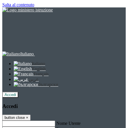
Salta al contenuto
Italiano
Italiano
English
Français
عربى
български
Accedi
Accedi
button close
×
Nome Utente