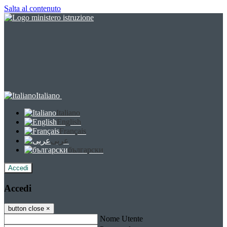
Salta al contenuto
Italiano
Italiano
English
Français
عربى
български
Accedi
Accedi
button close
×
Nome Utente