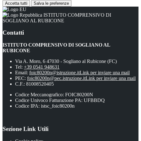
Accetta tutti
Salva le preferenze
ISTITUTO COMPRENSIVO DI
SOGLIANO AL RUBICONE
Contatti
ISTITUTO COMPRENSIVO DI SOGLIANO AL
RUBICONE
Via A. Moro, 6 47030 - Sogliano al Rubicone (FC)
Tel:
+39 0541 948631
Email:
foic80200n@istruzione.it
Link per inviare una mail
PEC:
foic80200n@pec.istruzione.it
Link per inviare una mail
C.F.: 81008520405
Codice Meccanografico: FOIC80200N
Codice Univoco Fatturazione PA: UFBBDQ
Codice IPA: istsc_foic80200n
Sezione Link Utili