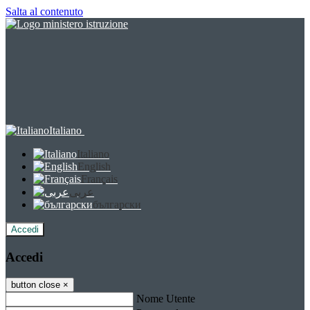
Salta al contenuto
Italiano
Italiano
English
Français
عربى
български
Accedi
Accedi
button close
×
Nome Utente