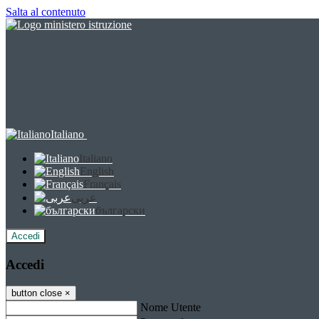
Salta al contenuto
Italiano
Italiano
English
Français
عربى
български
Accedi
Accedi
button close
×
Nome Utente