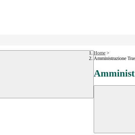
Home
>
Amministrazione Tra
Amministr