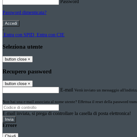
Password
Password dimenticata?
-
Entra con SPID
Entra con CIE
Seleziona utente
button close
×
Recupero password
button close
×
E-mail
Verrà inviato un messaggio all'indirizz
Non hai una e-mail associata al nome utente? Effettua il reset della password tram
E-mail inviata, si prega di controllare la casella di posta elettronica!
Errore
Chiudi