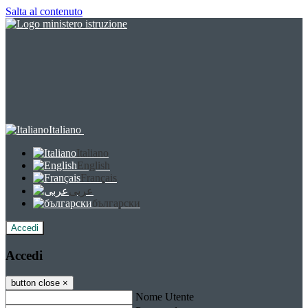
Salta al contenuto
Italiano
Italiano
English
Français
عربى
български
Accedi
Accedi
button close
×
Nome Utente