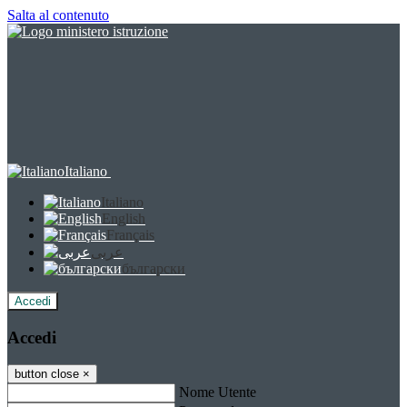
Salta al contenuto
Italiano
Italiano
English
Français
عربى
български
Accedi
Accedi
button close
×
Nome Utente