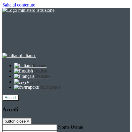
Salta al contenuto
Italiano
Italiano
English
Français
عربى
български
Accedi
Accedi
button close
×
Nome Utente