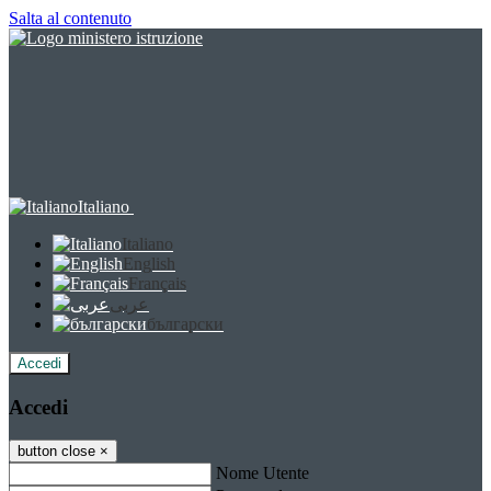
Salta al contenuto
Italiano
Italiano
English
Français
عربى
български
Accedi
Accedi
button close
×
Nome Utente