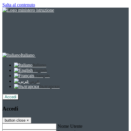
Salta al contenuto
Italiano
Italiano
English
Français
عربى
български
Accedi
Accedi
button close
×
Nome Utente