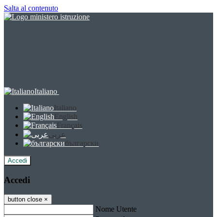
Salta al contenuto
Italiano
Italiano
English
Français
عربى
български
Accedi
Accedi
button close
×
Nome Utente