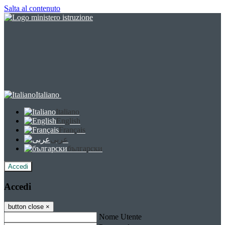
Salta al contenuto
Italiano
Italiano
English
Français
عربى
български
Accedi
Accedi
button close
×
Nome Utente