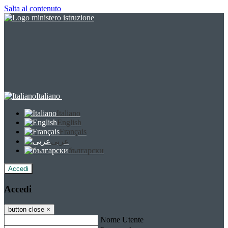
Salta al contenuto
Italiano
Italiano
English
Français
عربى
български
Accedi
Accedi
button close
×
Nome Utente