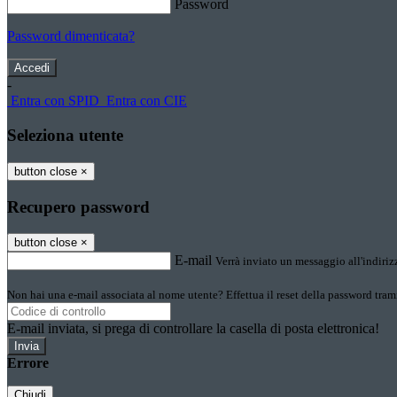
Password
Password dimenticata?
-
Entra con SPID
Entra con CIE
Seleziona utente
button close
×
Recupero password
button close
×
E-mail
Verrà inviato un messaggio all'indirizz
Non hai una e-mail associata al nome utente? Effettua il reset della password tram
E-mail inviata, si prega di controllare la casella di posta elettronica!
Errore
Chiudi