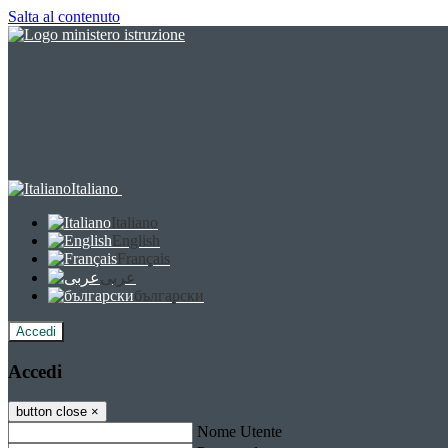
Salta al contenuto
Italiano
Italiano
English
Français
عربى
български
Accedi
Accedi
button close
×
Nome Utente