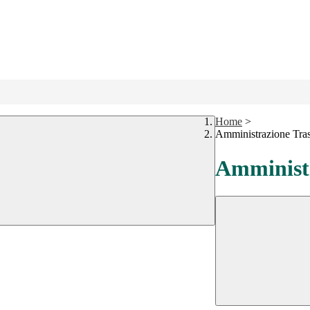
Home
>
Amministrazione Tra
Amministr